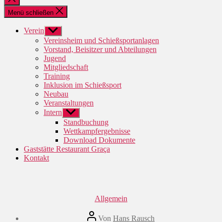
schließen
Menü schließen
Verein
Untermenü
anzeigen
Vereinsheim und Schießsportanlagen
Vorstand, Beisitzer und Abteilungen
Jugend
Mitgliedschaft
Training
Inklusion im Schießsport
Neubau
Veranstaltungen
Intern
Untermenü
anzeigen
Standbuchung
Wettkampfergebnisse
Download Dokumente
Gaststätte Restaurant Graça
Kontakt
Kategorien
Allgemein
Beitragsautor
Von
Hans Rausch