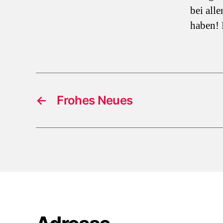
bei all
haben!
←
Frohes Neues