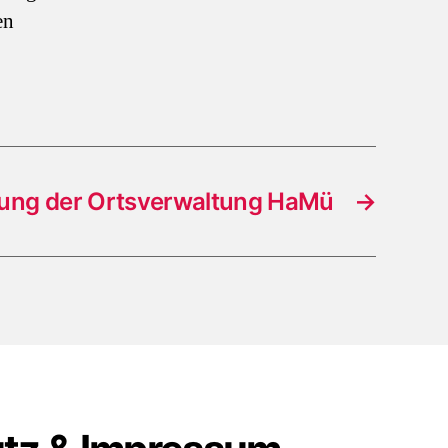
en
ung der Ortsverwaltung HaMü
→